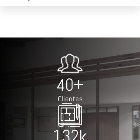
53+
Clientes
171k